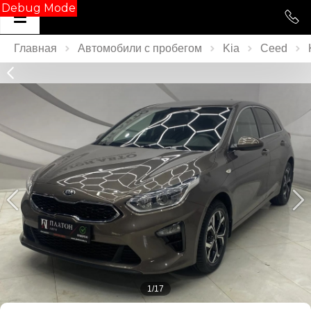
Debug Mode
Главная
Автомобили с пробегом
Kia
Ceed
1/17