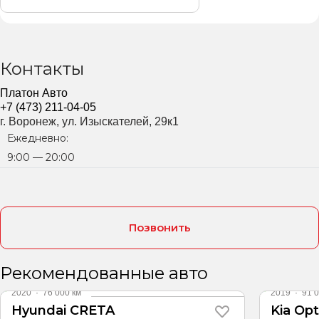
Контакты
Платон Авто
+7 (473) 211-04-05
г. Воронеж, ул. Изыскателей, 29к1
Ежедневно:
9:00 — 20:00
Позвонить
Рекомендованные авто
2020
·
76 000 км
2019
·
91 0
Hyundai CRETA
Kia Op