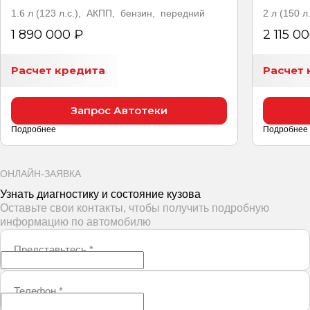
1.6 л (123 л.с.), АКПП, бензин, передний
2 л (150 
1 890 000 ₽
2 115 0
Расчет кредита
Расчет 
Запрос Автотеки
Подробнее
Подробнее
ОНЛАЙН-ЗАЯВКА
Узнать диагностику и состояние кузова
Оставьте свои контакты, чтобы получить подробную
информацию по автомобилю
Представьтесь
*
Телефон
*