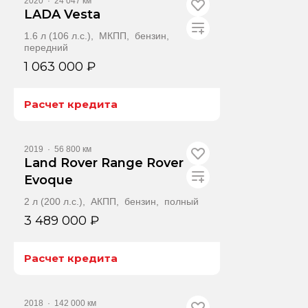
2020
·
24 047 км
LADA Vesta
1.6 л (106 л.с.), МКПП, бензин,
передний
1 063 000 ₽
Расчет кредита
Получить автотеку
2019
·
56 800 км
Land Rover Range Rover
Evoque
2 л (200 л.с.), АКПП, бензин, полный
3 489 000 ₽
Расчет кредита
Получить автотеку
2018
·
142 000 км