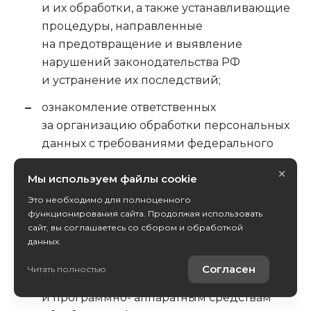
и их обработки, а также устанавливающие
процедуры, направленные
на предотвращение и выявление
нарушений законодательства РФ
и устранение их последствий;
ознакомление ответственных
за организацию обработки персональных
данных с требованиями федерального
законодательства и внутренних
×
Мы используем файлы cookie
нормативных документов Оператора
по обработке персональных данных;
Это необходимо для полноценного
функционирования сайта. Продолжая использовать
организация учета, хранения и обращения
сайт, вы соглашаетесь со сбором и обработкой
носителей информации;
данных.
разграничение доступа пользователей
Согласен
Читать полностью
к информационным ресурсам
и программно- аппаратным средствам