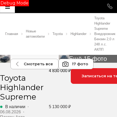
Debug Mode
Toyota
Highlander
Supreme
Новые
Главная
Toyota
Highlander
Внедорожник
автомобили
Бензин 2,0 л
248 л.с.
АКПП
Ещё 15 фото
Смотреть все
17 фото
4 830 000 ₽
Toyota
Записаться на т
Highlander
Supreme
В наличии
·
5 130 000 ₽
06.08.2026
·