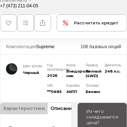
Платон Авто
·
+7 (473) 211-04-05
Рассчитать кредит
Комплектация
Supreme
106 базовых опций
Год
Кузов
Привод
Двигатель
Цвет кузова
производства
Внедорож­
Полный
248 л.с.
Черный
2026
ник
(4WD)
VIN
Коробка
Топливо
***0685
АКПП
Бензин
Характеристики
Описание
Из чего
складывается
цена?