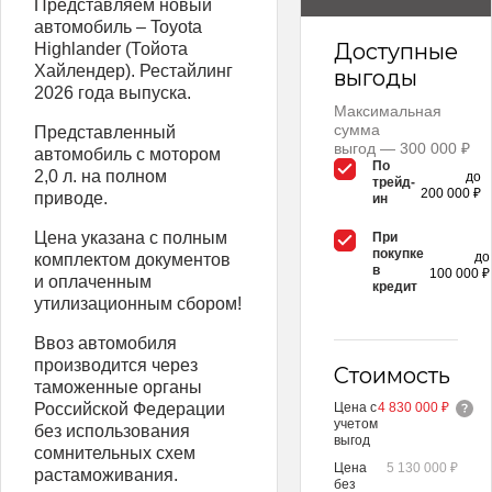
Представляем новый
автомобиль – Toyota
Доступные
Highlander (Тойота
Хайлендер). Рестайлинг
выгоды
2026 года выпуска.
Максимальная
сумма
Представленный
выгод — 300 000 ₽
автомобиль с мотором
По
2,0 л. на полном
до
трейд-
200 000 ₽
приводе.
ин
Цена указана с полным
При
покупке
до
комплектом документов
в
100 000 ₽
и оплаченным
кредит
утилизационным сбором!
Ввоз автомобиля
производится через
Стоимость
таможенные органы
Российской Федерации
Цена с
4 830 000 ₽
учетом
без использования
выгод
сомнительных схем
Цена
5 130 000 ₽
растаможивания.
без