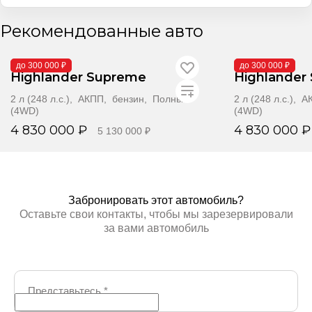
Рекомендованные авто
В наличии
В наличии
до 300 000 ₽
до 300 000 ₽
Highlander Supreme
Highlander
2 л (248 л.с.), АКПП, бензин, Полный
2 л (248 л.с.),
(4WD)
(4WD)
4 830 000 ₽
4 830 000 ₽
5 130 000 ₽
Забронировать
Забр
Забронировать этот автомобиль?
Оставьте свои контакты, чтобы мы зарезервировали
за вами автомобиль
Представьтесь
*