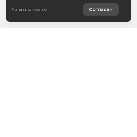
Согласен
Читать полностью
Каталог авто
Покупателям
Контакты
О компании
Сервис
+7 (473) 211-04-05