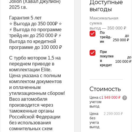
Доступные
Jolion (Хавал Джулион)
2025 г.в.
выгоды
Гарантия 5 лет
Максимальная
сумма
⭐ Выгода до 350 000₽ ⭐
выгод — 350 000 ₽
⚡ Выгода по программе
По
трейд-ин до 250 000 ₽ ⚡
до
трейд-
250 000 ₽
Выгода по кредитной
ин
программе до 100 000 ₽
При
покупке
до
С турбо мотором 1,5 на
в
100 000 ₽
переднем приводе в
кредит
комплектации Elite.
Цена указана с полным
комплектом документов
и оплаченным
Стоимость
утилизационным сбором!
Цена с
1 949 000 ₽
Ввоз автомобиля
учетом
производится через
выгод
таможенные органы
Цена
2 299 000 ₽
Российской Федерации
без
без использования
учета
выгод
сомнительных схем