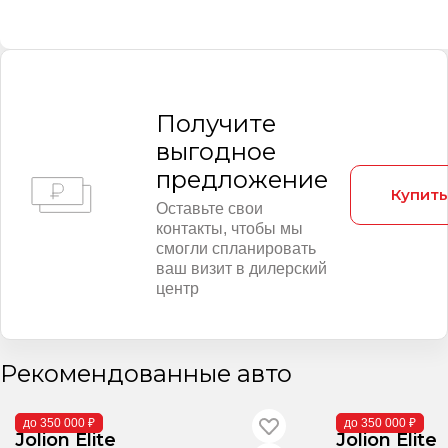
Получитe
выгодное
предложение
Купить
Оставьте свои
контакты, чтобы мы
смогли спланировать
ваш визит в дилерский
центр
Рекомендованные авто
В наличии
В наличии
до 350 000 ₽
до 350 000 ₽
Jolion Elite
Jolion Elite