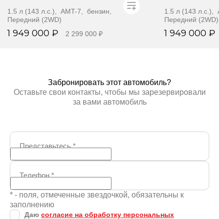
1.5 л (143 л.с.), AMT-7, бензин,
1.5 л (143 л.с.)
Передний (2WD)
Передний (2WD)
1 949 000 ₽
1 949 000 ₽
2 299 000 ₽
Забронировать
Забр
Забронировать этот автомобиль?
Оставьте свои контакты, чтобы мы зарезервировали
за вами автомобиль
Представьтесь
*
Телефон
*
* - поля, отмеченные звездочкой, обязательны к
заполнению
Даю
согласие на обработку персональных