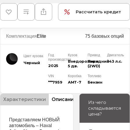
Рассчитать кредит
Комплектация
Elite
75 базовых опций
Год
Кузов
Привод
Двигатель
Цвет кузова
производства
Внедорожник
Передний
143 л.с.
Черный
2025
5 дв.
(2WD)
VIN
Коробка
Топливо
***7959
AMT-7
Бензин
Характеристики
Описание
Из чего
складывается
цена?
Представляем НОВЫЙ
автомобиль – Haval