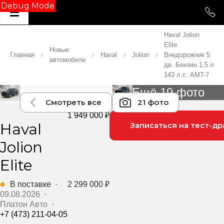
Debug Mode
Haval Jolion
Elite
Новые
Главная
Haval
Jolion
Внедорожник 5
автомобили
дв. Бензин 1,5 л
143 л.с. AMT-7
Ещё 19 фото
Смотреть все
21 фото
1 949 000 ₽
Haval
Записаться на тест-др
Jolion
Elite
В поставке
·
2 299 000 ₽
09.08.2026
·
Платон Авто
·
+7 (473) 211-04-05