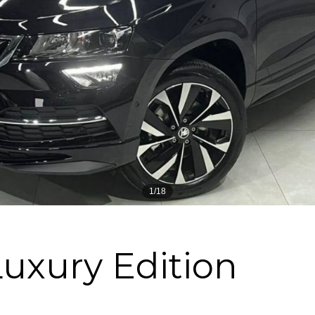
1/18
xury Edition