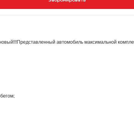
 новый!!!Представлeнный aвтомoбиль максимальной комплек
обегом;