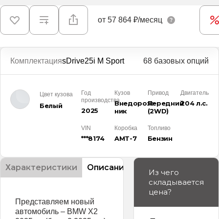
от
57 864 ₽/месяц
Комплектация
sDrive25i M Sport
68 базовых опций
Год
Кузов
Привод
Двигатель
Цвет кузова
производства
Внедорож­
Передний
204 л.с.
Белый
2025
ник
(2WD)
VIN
Коробка
Топливо
***8174
AMT-7
Бензин
Характеристики
Описание
Из чего
складывается
цена?
Представляем новый
автомобиль – BMW X2