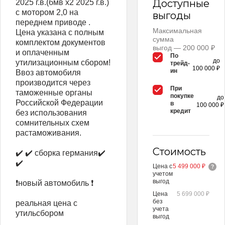
Доступные
2025 г.в.(бмв х2 2025 г.в.)
с мотором 2,0 на
выгоды
переднем приводе .
Максимальная
Цена указана c полным
сумма
комплектом документов
выгод — 200 000 ₽
и оплаченным
По
до
утилизационным сбором!
трейд-
100 000 ₽
ин
Ввоз автомобиля
производится через
При
таможенные органы
покупке
до
Российской Федерации
в
100 000 ₽
кредит
без использования
сомнительных схем
растаможивания.
Стоимость
✔️ ✔️ сборка германия✔️
✔️
Цена с
5 499 000 ₽
учетом
выгод
❗новый автомобиль ❗
Цена
5 699 000 ₽
без
реальная цена с
учета
утильсбором
выгод