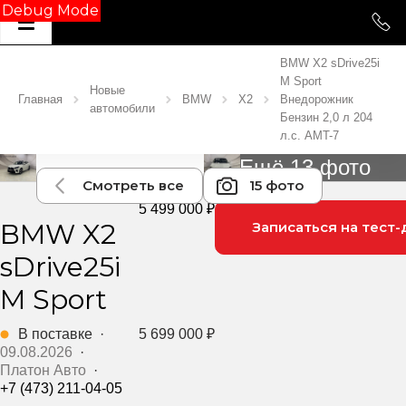
Debug Mode
BMW X2 sDrive25i
M Sport
Новые
Главная
BMW
X2
Внедорожник
автомобили
Бензин 2,0 л 204
л.с. AMT-7
Ещё 13 фото
Смотреть все
15 фото
5 499 000 ₽
BMW X2
Записаться на тест-
sDrive25i
M Sport
В поставке
·
5 699 000 ₽
09.08.2026
·
Платон Авто
·
+7 (473) 211-04-05