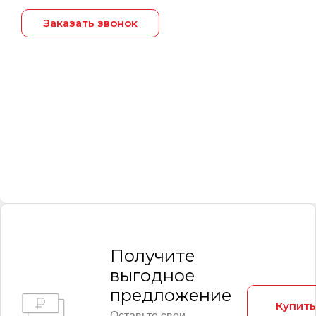
Заказать звонок
Получитe
выгодное
предложение
Купить
Оставьте свои