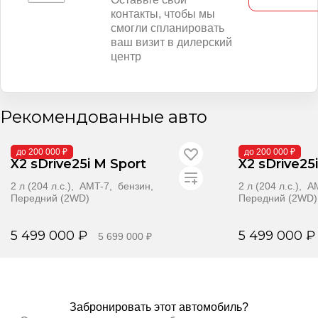
контакты, чтобы мы
смогли спланировать
ваш визит в дилерский
центр
Рекомендованные авто
В поставке
В поставке
до 200 000 ₽
до 200 000 ₽
X2 sDrive25i M Sport
X2 sDrive25
2 л (204 л.с.), AMT-7, бензин,
2 л (204 л.с.), 
Передний (2WD)
Передний (2WD)
5 499 000 ₽
5 499 000 ₽
5 699 000 ₽
Забронировать
Забр
Забронировать этот автомобиль?