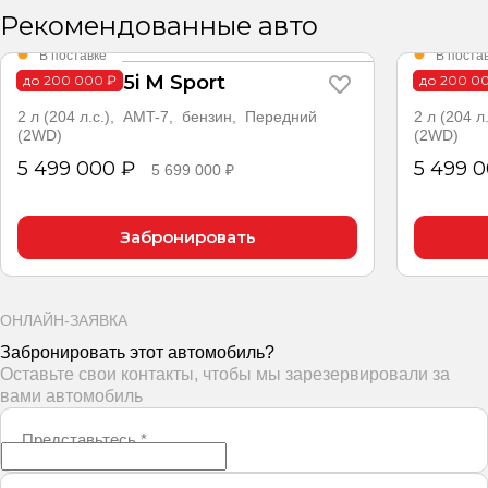
Рекомендованные авто
В поставке
В поста
X2 sDrive25i M Sport
X2 sDri
до 200 000 ₽
до 200 0
2 л (204 л.с.), AMT-7, бензин, Передний
2 л (204 
(2WD)
(2WD)
5 499 000 ₽
5 499 
5 699 000 ₽
Забронировать
ОНЛАЙН-ЗАЯВКА
Забронировать этот автомобиль?
Оставьте свои контакты, чтобы мы зарезервировали за
вами автомобиль
Представьтесь
*