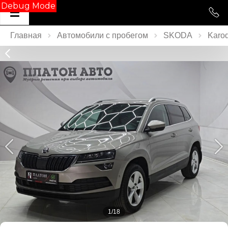
Debug Mode
Главная
Автомобили с пробегом
SKODA
Karo
1/18