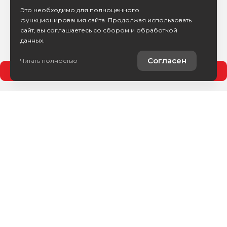
Это необходимо для полноценного
функционирования сайта. Продолжая использовать
сайт, вы соглашаетесь со сбором и обработкой
данных.
Согласен
Читать полностью
Позвонить
Каталог авто
Покупателям
Контакты
О компании
Сервис