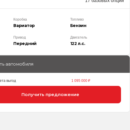
17 базовых опций
Коробка
Топливо
Вариатор
Бензин
Привод
Двигатель
Передний
122 л.с.
ть автомобиля
ета выгод
1 095 000 ₽
Получить предложение