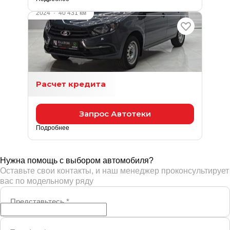
2024
·
40 431 км
LADA Granta
1.6 л (106 л.с.), МКПП, бензин, передний
935 000 ₽
Расчет кредита
Запрос Автотеки
Подробнее
Нужна помощь с выбором автомобиля?
Оставьте свои контакты, и наш менеджер проконсультирует
вас по модельному ряду
Представьтесь
*