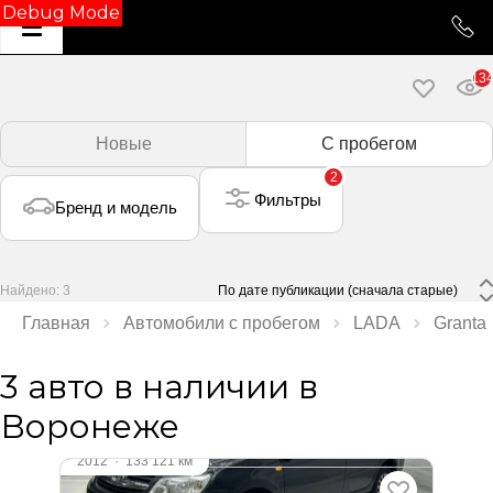
Debug Mode
13
Новые
С пробегом
2
Фильтры
Бренд и модель
Найдено: 3
 По дате публикации (сначала старые) 
Главная
Автомобили с пробегом
LADA
Granta
3 авто в наличии в
Воронеже
2012
·
133 121 км
LADA Granta