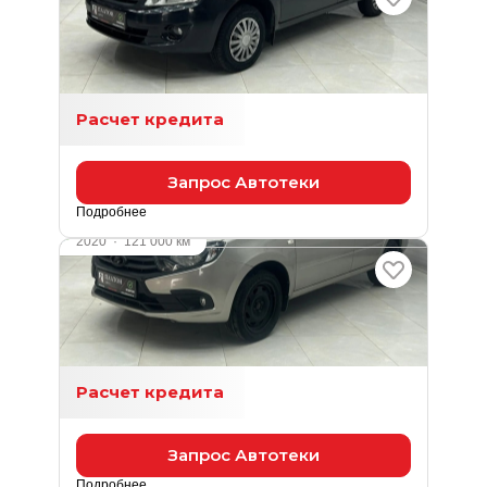
1.6 л (87 л.с.), МКПП, бензин, передний
415 000 ₽
Расчет кредита
Запрос Автотеки
Подробнее
2020
·
121 000 км
LADA Granta
1.6 л (87 л.с.), МКПП, бензин, передний
579 000 ₽
Расчет кредита
Запрос Автотеки
Подробнее