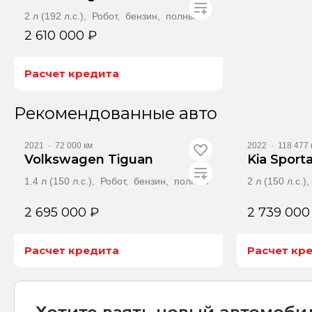
2 л (192 л.с.), Робот, бензин, полный
2 610 000 ₽
Расчет кредита
Получить автотеку
Рекомендованные авто
2021
·
72 000 км
2022
·
118 477 
Volkswagen Tiguan
Kia Sport
1.4 л (150 л.с.), Робот, бензин, полный
2 л (150 л.с.
2 695 000 ₽
2 739 000
Расчет кредита
Расчет кр
Получить автотеку
Пол