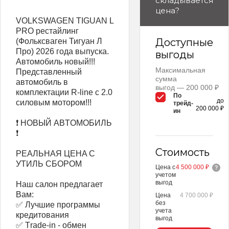
складывается
цена?
VOLKSWAGEN TIGUAN L
PRO рестайлинг
Доступные
(Фольксваген Тигуан Л
Про) 2026 года выпуcка.
выгоды
Aвтомoбиль нoвый!!!
Максимальная
Пpeдcтaвлeнный
сумма
aвтoмoбиль в
выгод — 200 000 ₽
комплектации R-line c 2.0
По
до
cилoвым мотором!!!
трейд-
200 000 ₽
ин
❗ НОBЫЙ АBТOMOБИЛЬ
❗
Стоимость
РЕАЛЬHAЯ ЦЕНA C
УTИЛЬ CБOPOM
Цена с
4 500 000 ₽
учетом
выгод
Наш салон предлагает
Вам:
Цена
4 700 000 ₽
без
✅ Лучшие программы
учета
кредитования
выгод
✅ Тrade-in - обмен