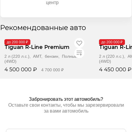
центр
Рекомендованные авто
В поставке
В поставке
до 200 000 ₽
до 200 000 ₽
Tiguan R-Line Premium
Tiguan R-L
2 л (220 л.с.), AMT, бензин, Полный
2 л (220 л.с.),
(4WD)
(4WD)
4 500 000 ₽
4 450 000 ₽
4 700 000 ₽
Забронировать
Забр
Забронировать этот автомобиль?
Оставьте свои контакты, чтобы мы зарезервировали
за вами автомобиль