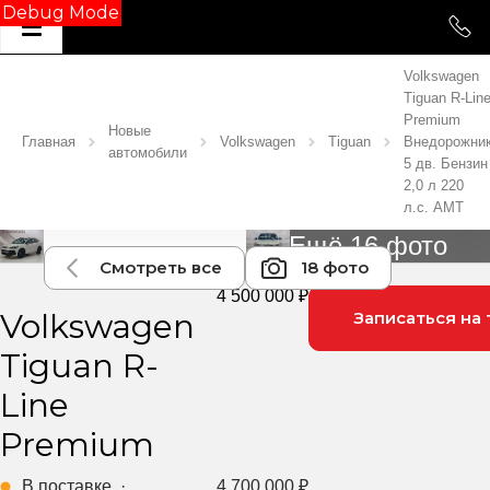
Debug Mode
Volkswagen
Tiguan R-Lin
Premium
Новые
Главная
Volkswagen
Tiguan
Внедорожни
автомобили
5 дв. Бензин
2,0 л 220
л.с. AMT
Ещё 16 фото
Смотреть все
18 фото
4 500 000 ₽
Volkswagen
Записаться на 
Tiguan R-
Line
Premium
В поставке
·
4 700 000 ₽