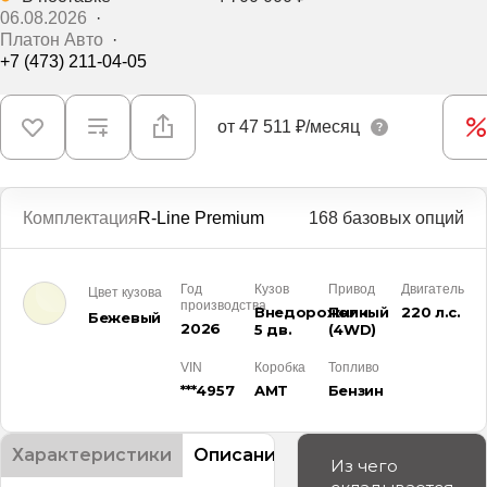
06.08.2026
·
Платон Авто
·
+7 (473) 211-04-05
от
47 511 ₽/месяц
Комплектация
R-Line Premium
168 базовых опций
Год
Кузов
Привод
Двигатель
Цвет кузова
производства
Внедорожник
Полный
220 л.с.
Бежевый
2026
5 дв.
(4WD)
VIN
Коробка
Топливо
***4957
AMT
Бензин
Характеристики
Описание
Из чего