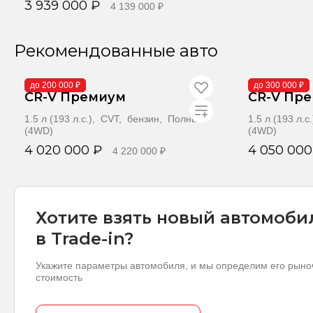
3 939 000 ₽
4 139 000 ₽
Забронировать
Рекомендованные авто
В поставке
В наличии
до 200 000 ₽
до 300 000 ₽
CR-V Премиум
CR-V Пр
1.5 л (193 л.с.), CVT, бензин, Полный
1.5 л (193 л.
(4WD)
(4WD)
4 020 000 ₽
4 050 000
4 220 000 ₽
Забронировать
За
Хотите взять новый автомоби
в Trade-in?
Укажите параметры автомобиля, и мы определим его рын
стоимость