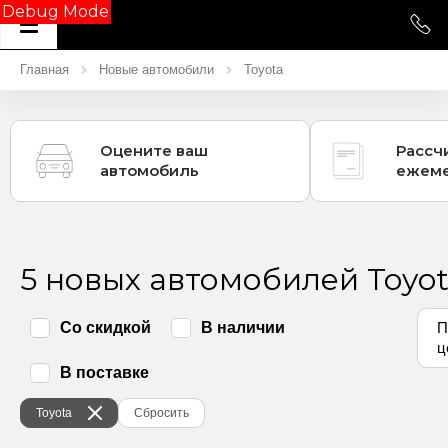
Debug Mode
Главная
Новые автомобили
Toyota
Оцените ваш
Рассч
автомобиль
ежеме
5 новых автомобилей Toyo
Со скидкой
В наличии
П
ц
В поставке
Toyota
Сбросить