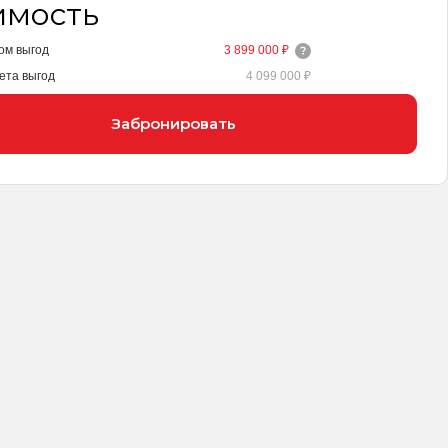
имость
ом выгод
3 899 000 ₽
ета выгод
4 099 000 ₽
Забронировать