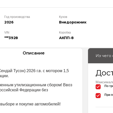
Год производства
Кузов
2026
Внедорож­ник
VIN
Коробка
***3928
АКПП-8
Описание
Из чего
Дос
дай Тусон) 2026 г.в. с мотором 1,5
ации.
Максималь
аченным утилизационным сбором! Ввоз
По тр
оссийской Федерации без
При п
 выборе и покупке автомобилей!