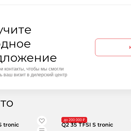
учитe
одное
дложение
ои контакты, чтобы мы смогли
ь ваш визит в дилерский центр
то
В поставке
до 200 000 ₽
S tronic
Q2 35 TFSI S tronic