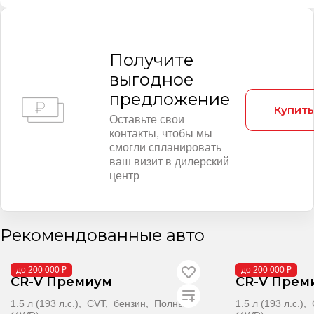
Получитe
выгодное
предложение
Купить
Оставьте свои
контакты, чтобы мы
смогли спланировать
ваш визит в дилерский
центр
Рекомендованные авто
В поставке
В поставке
до 200 000 ₽
до 200 000 ₽
CR-V Премиум
CR-V Прем
1.5 л (193 л.с.), CVT, бензин, Полный
1.5 л (193 л.с.)