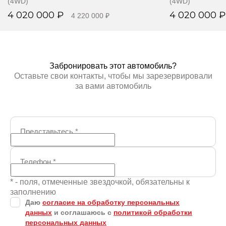
(4WD)
(4WD)
4 020 000 ₽
4 020 000 ₽
4 220 000 ₽
Забронировать
Забр
Забронировать этот автомобиль?
Оставьте свои контакты, чтобы мы зарезервировали
за вами автомобиль
Представьтесь
*
Телефон
*
* - поля, отмеченные звездочкой, обязательны к
заполнению
Даю
согласие на обработку персональных
данных
и соглашаюсь с
политикой обработки
персональных данных