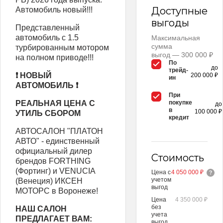
Доступные
Автомобиль новый!!!
выгоды
Представленный
автомобиль с 1.5
Максимальная
сумма
турбированным мотором
выгод — 300 000 ₽
на полном приводе!!!
По
до
трейд-
❗ НОВЫЙ
200 000 ₽
ин
АВТОМОБИЛЬ ❗
При
РЕАЛЬНАЯ ЦЕНА С
покупке
до
в
100 000 ₽
УТИЛЬ СБОРОМ
кредит
АВТОСАЛОН "ПЛАТОН
АВТО" - единственный
официальный дилер
Стоимость
брендов FORTHING
(Фортинг) и VENUCIA
Цена с
4 050 000 ₽
учетом
(Венеция) ИКСЕН
выгод
МОТОРС в Воронеже!
Цена
4 350 000 ₽
без
НАШ САЛОН
учета
ПРЕДЛАГАЕТ ВАМ:
выгод