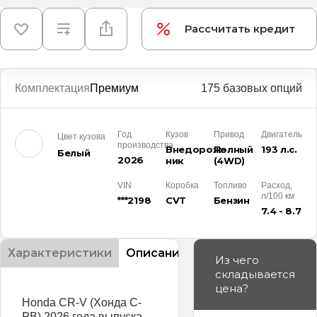
Рассчитать кредит
Комплектация
Премиум
175 базовых опций
Год
Кузов
Привод
Двигатель
Цвет кузова
производства
Внедорож­
Полный
193 л.с.
Белый
2026
ник
(4WD)
VIN
Коробка
Топливо
Расход,
л/100 км
***2198
CVT
Бензин
7.4 - 8.7
Характеристики
Описание
Из чего
складывается
цена?
Honda CR-V (Хонда С-
РВ) 2026 года выпуска.