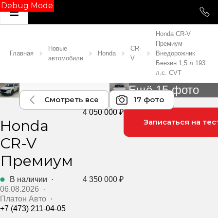
Debug Mode
Honda CR-V
Премиум
Новые
CR-
Главная
Honda
Внедорожник
автомобили
V
Бензин 1,5 л 193
л.с. CVT
Ещё 15 фото
Смотреть все
17 фото
4 050 000 ₽
Honda
Записаться на тес
CR-V
Премиум
В наличии
·
4 350 000 ₽
06.08.2026
·
Платон Авто
·
+7 (473) 211-04-05