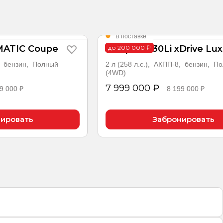
В поставке
MATIC Coupe
5 серии 530Li xDrive Lux
до 200 000 ₽
9, бензин, Полный
2 л (258 л.с.), АКПП-8, бензин, П
(4WD)
7 999 000 ₽
9 000 ₽
8 199 000 ₽
ировать
Забронировать