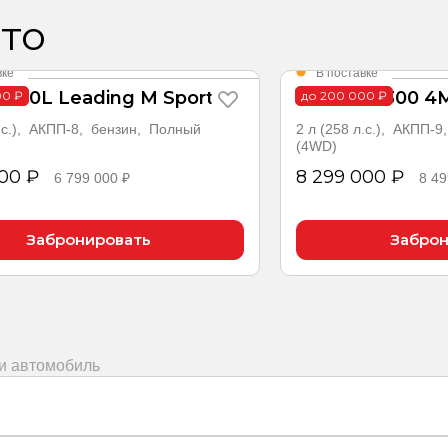
то
вке
В поставке
ive30L Leading M Sport
GLC GLC 300 4
00 ₽
до 200 000 ₽
л.с.), АКПП-8, бензин, Полный
2 л (258 л.с.), АКПП-
(4WD)
000 ₽
8 299 000 ₽
6 799 000 ₽
8 49
Забронировать
Заброн
ми автомобиль