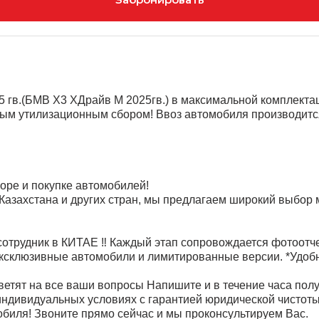
гв.(БМВ Х3 ХДрайв М 2025гв.) в максимальной комплектац
ным утилизационным сбором! Ввоз автомобиля производитс
оре и покупке автомобилей!
 Казахстана и других стран, мы предлагаем широкий выбо
отрудник в КИТАЕ ‼️ Каждый этап сопровождается фотоотч
эксклюзивные автомобили и лимитированные версии. *Удобн
ветят на все ваши вопросы Напишите и в течение часа пол
ндивидуальных условиях с гарантией юридической чистоты
обиля! Звоните прямо сейчас и мы проконсультируем Вас.