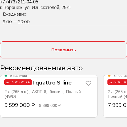
+7 (473) 211-04-05
г. Воронеж, ул. Изыскателей, 29к1
Ежедневно:
9:00 — 20:00
Позвонить
Рекомендованные авто
В наличии
В поста
Q7 45 TFSI quattro S-line
Q6 45 
до 300 000 ₽
до 200 0
2 л (265 л.с.), АКПП-8, бензин, Полный
2 л (265 л
(4WD)
Полный (
9 599 000 ₽
7 999 
9 899 000 ₽