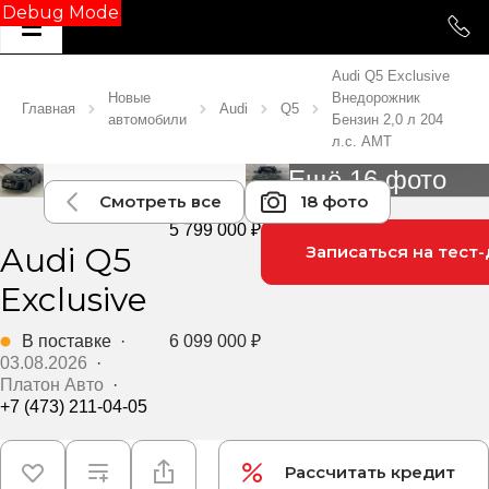
Debug Mode
Audi Q5 Exclusive
Новые
Внедорожник
Главная
Audi
Q5
автомобили
Бензин 2,0 л 204
л.с. AMT
Ещё 16 фото
Смотреть все
18 фото
5 799 000 ₽
Audi Q5
Записаться на тест
Exclusive
В поставке
·
6 099 000 ₽
03.08.2026
·
Платон Авто
·
+7 (473) 211-04-05
Рассчитать кредит