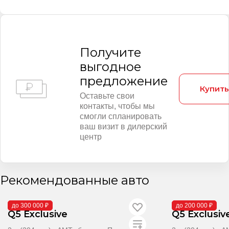
Получитe
выгодное
предложение
Купить
Оставьте свои
контакты, чтобы мы
смогли спланировать
ваш визит в дилерский
центр
Рекомендованные авто
В поставке
В поставке
до 300 000 ₽
до 200 000 ₽
Q5 Exclusive
Q5 Exclusiv