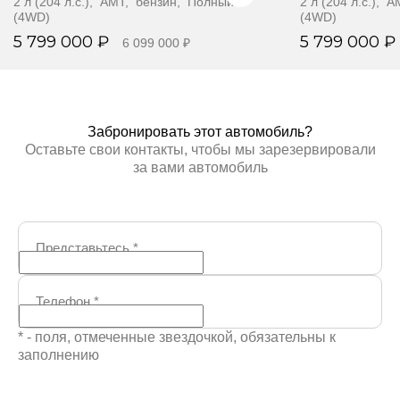
2 л (204 л.с.), AMT, бензин, Полный
2 л (204 л.с.),
(4WD)
(4WD)
5 799 000 ₽
5 799 000 ₽
6 099 000 ₽
Забронировать
Забр
Забронировать этот автомобиль?
Оставьте свои контакты, чтобы мы зарезервировали
за вами автомобиль
Представьтесь
*
Телефон
*
* - поля, отмеченные звездочкой, обязательны к
заполнению