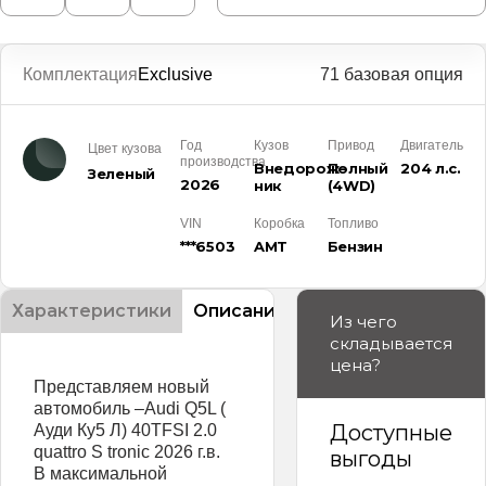
Комплектация
Exclusive
71 базовая опция
Год
Кузов
Привод
Двигатель
Цвет кузова
производства
Внедорож­
Полный
204 л.с.
Зеленый
2026
ник
(4WD)
VIN
Коробка
Топливо
***6503
AMT
Бензин
Характеристики
Описание
Из чего
складывается
цена?
Предстaвляeм новый
автомобиль –Аudi Q5L (
Доступные
Ауди Ку5 Л) 40TFSI 2.0
quattro S tronic 2026 г.в.
выгоды
В мaксимaльнoй